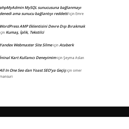
phpMyAdmin MySQL sunucusuna bağlanmayı
denedi ama sunucu bağlantıyı reddetti
için
Emre
WordPress AMP Eklentisini Devre Dışı Bırakmak
Kumaş, İplik, Tekstilci
için
Yandex Webmaster Site Silme
Ataberk
için
İninal Kart Kullanıcı Deneyimim
için
Şeyma Aslan
All In One Seo dan Yoast SEO’ya Geçiş
için
omer
mansuri