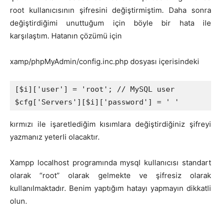
root kullanıcısının şifresini değiştirmiştim. Daha sonra
değiştirdiğimi unuttuğum için böyle bir hata ile
karşılaştım. Hatanın çözümü için
xamp/phpMyAdmin/config.inc.php dosyası içerisindeki
[$i]['user'] = 'root'; // MySQL user

$cfg['Servers'][$i]['password'] = ' '
kırmızı ile işaretlediğim kısımlara değiştirdiğiniz şifreyi
yazmanız yeterli olacaktır.
Xampp localhost programında mysql kullanıcısı standart
olarak “root” olarak gelmekte ve şifresiz olarak
kullanılmaktadır. Benim yaptığım hatayı yapmayın dikkatli
olun.