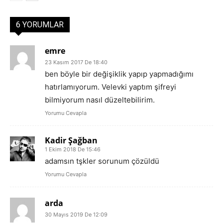
6 YORUMLAR
emre
23 Kasım 2017 De 18:40
ben böyle bir değişiklik yapıp yapmadığımı
hatırlamıyorum. Velevki yaptım şifreyi
bilmiyorum nasıl düzeltebilirim.
Yorumu Cevapla
Kadir Şağban
1 Ekim 2018 De 15:46
adamsın tşkler sorunum çözüldü
Yorumu Cevapla
arda
30 Mayıs 2019 De 12:09