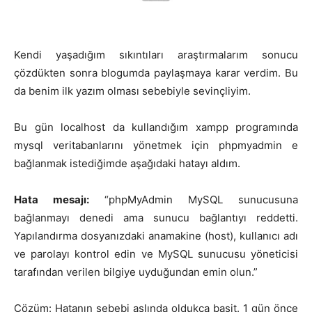
Kendi yaşadığım sıkıntıları araştırmalarım sonucu
çözdükten sonra blogumda paylaşmaya karar verdim. Bu
da benim ilk yazım olması sebebiyle sevinçliyim.
Bu gün localhost da kullandığım xampp programında
mysql veritabanlarını yönetmek için phpmyadmin e
bağlanmak istediğimde aşağıdaki hatayı aldım.
Hata mesajı:
“phpMyAdmin MySQL sunucusuna
bağlanmayı denedi ama sunucu bağlantıyı reddetti.
Yapılandırma dosyanızdaki anamakine (host), kullanıcı adı
ve parolayı kontrol edin ve MySQL sunucusu yöneticisi
tarafından verilen bilgiye uyduğundan emin olun.”
Çözüm: Hatanın sebebi aslında oldukça basit. 1 gün önce