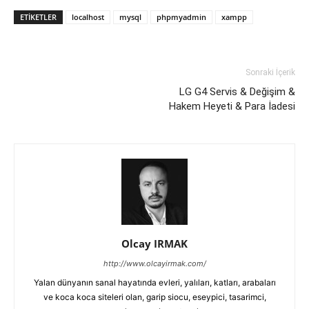
ETIKETLER
localhost
mysql
phpmyadmin
xampp
Sonraki İçerik
LG G4 Servis & Değişim &
Hakem Heyeti & Para İadesi
Olcay IRMAK
http://www.olcayirmak.com/
Yalan dünyanın sanal hayatında evleri, yalıları, katları, arabaları
ve koca koca siteleri olan, garip siocu, eseypici, tasarimci,