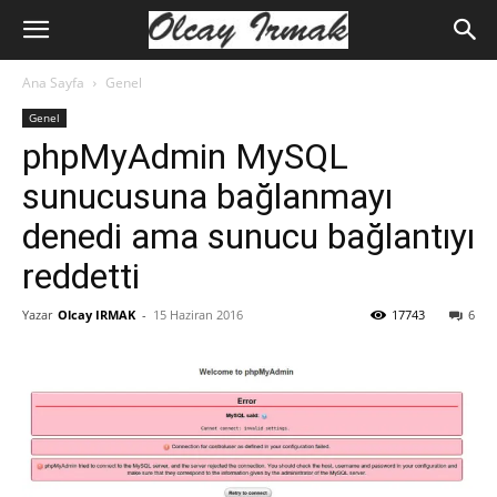
Ana Sayfa
Genel
Genel
phpMyAdmin MySQL
sunucusuna bağlanmayı
denedi ama sunucu bağlantıyı
reddetti
Yazar
Olcay IRMAK
-
15 Haziran 2016
17743
6