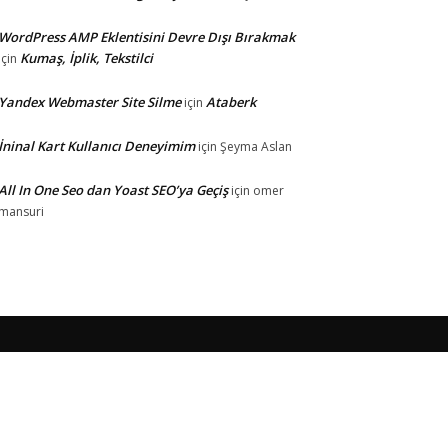
WordPress AMP Eklentisini Devre Dışı Bırakmak
Kumaş, İplik, Tekstilci
için
Yandex Webmaster Site Silme
Ataberk
için
İninal Kart Kullanıcı Deneyimim
için
Şeyma Aslan
All In One Seo dan Yoast SEO’ya Geçiş
için
omer
mansuri