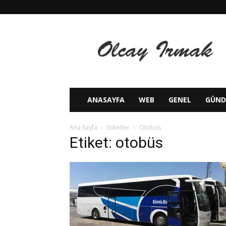
Olcay
IRMAK
ANASAYFA
WEB
GENEL
GÜN
Ana Sayfa
Etiketler
Otobüs
Etiket: otobüs