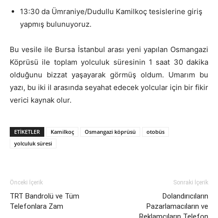
13:30 da Ümraniye/Dudullu Kamilkoç tesislerine giriş
yapmış bulunuyoruz.
Bu vesile ile Bursa İstanbul arası yeni yapılan Osmangazi
Köprüsü ile toplam yolculuk süresinin 1 saat 30 dakika
olduğunu bizzat yaşayarak görmüş oldum. Umarım bu
yazı, bu iki il arasında seyahat edecek yolcular için bir fikir
verici kaynak olur.
ETIKETLER
Kamilkoç
Osmangazi köprüsü
otobüs
yolculuk süresi
Önceki İçerik
Sonraki İçerik
TRT Bandrolü ve Tüm
Dolandırıcıların
Telefonlara Zam
Pazarlamacıların ve
Reklamcıların Telefon