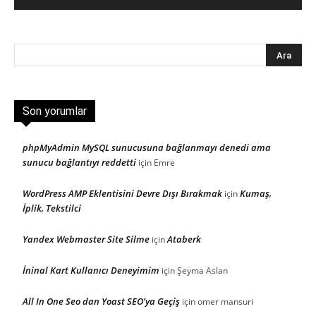
Son yorumlar
phpMyAdmin MySQL sunucusuna bağlanmayı denedi ama
sunucu bağlantıyı reddetti
için
Emre
WordPress AMP Eklentisini Devre Dışı Bırakmak
Kumaş,
için
İplik, Tekstilci
Yandex Webmaster Site Silme
Ataberk
için
İninal Kart Kullanıcı Deneyimim
için
Şeyma Aslan
All In One Seo dan Yoast SEO’ya Geçiş
için
omer mansuri