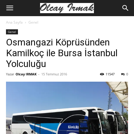
Ana Sayfa
Genel
Genel
Osmangazi Köprüsünden
Kamilkoç ile Bursa İstanbul
Yolculuğu
Yazar
Olcay IRMAK
-
15 Temmuz 2016
11547
0