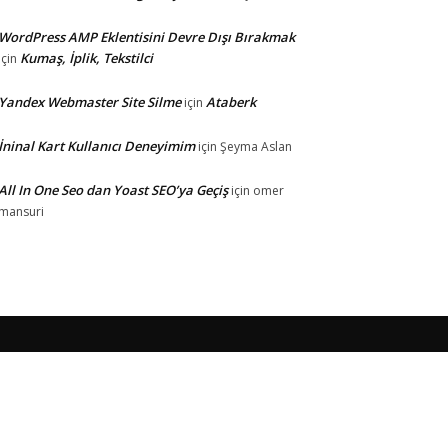
WordPress AMP Eklentisini Devre Dışı Bırakmak
Kumaş, İplik, Tekstilci
için
Yandex Webmaster Site Silme
Ataberk
için
İninal Kart Kullanıcı Deneyimim
için
Şeyma Aslan
All In One Seo dan Yoast SEO’ya Geçiş
için
omer
mansuri