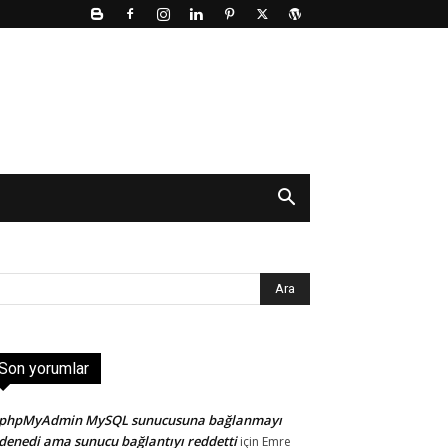
Son yorumlar
phpMyAdmin MySQL sunucusuna bağlanmayı
denedi ama sunucu bağlantıyı reddetti
için
Emre