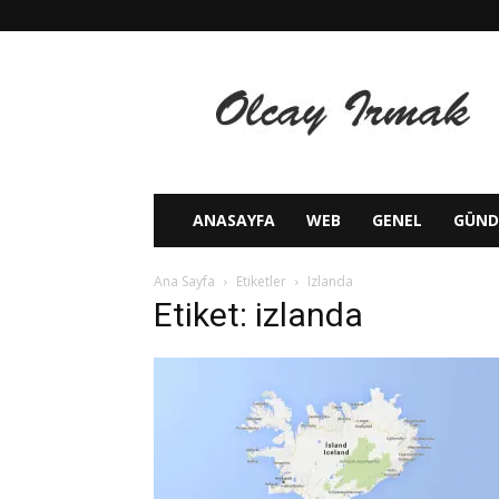
Olcay
IRMAK
ANASAYFA
WEB
GENEL
GÜN
Ana Sayfa
Etiketler
Izlanda
Etiket: izlanda