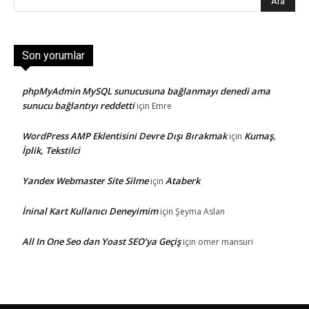
Son yorumlar
phpMyAdmin MySQL sunucusuna bağlanmayı denedi ama
sunucu bağlantıyı reddetti
için
Emre
WordPress AMP Eklentisini Devre Dışı Bırakmak
Kumaş,
için
İplik, Tekstilci
Yandex Webmaster Site Silme
Ataberk
için
İninal Kart Kullanıcı Deneyimim
için
Şeyma Aslan
All In One Seo dan Yoast SEO’ya Geçiş
için
omer mansuri